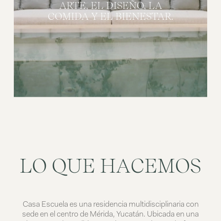
ARTE,
EL
DISEÑO,
LA
COMIDA
Y
EL
BIENESTAR.
L
O
Q
U
E
H
A
C
E
M
O
S
Casa Escuela es una residencia multidisciplinaria con
sede en el centro de Mérida, Yucatán. Ubicada en una