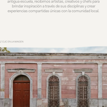
antigua escuela, recibimos artistas, creativos y chefs para
brindar inspiración a través de sus disciplinas y crear
experiencias compartidas únicas con la comunidad local.
Z CLIC EN LA IMAGEN