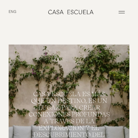
Your sanctuary
in the heart of Merida
ENG
CASA
ESCUELA
ES
MÁS
QUE
UN
DESTINO,
ES
UN
LUGAR
PARA
CREAR
CONEXIONES
PROFUNDAS
A
TRAVÉS
DE
LA
EXPLORACIÓN
Y
EL
DESCUBRIMIENTO
DEL